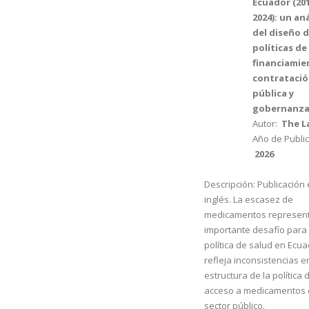
Ecuador (20
2024): un aná
del diseño 
políticas de
financiamie
contrataci
pública y
gobernanza
Autor:
The L
Año de Public
2026
Descripción:
Publicación
inglés. La escasez de
medicamentos represen
importante desafío para 
política de salud en Ecua
refleja inconsistencias e
estructura de la política 
acceso a medicamentos 
sector público.