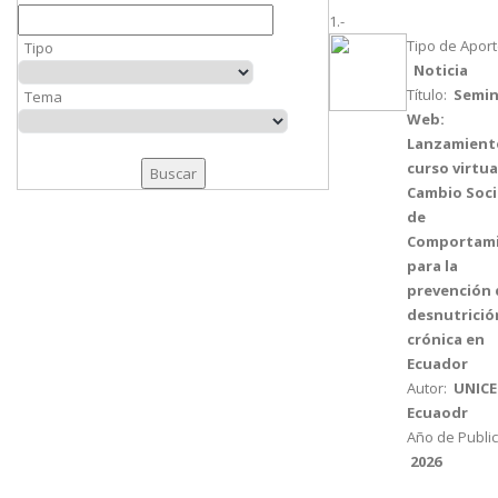
1.-
Tipo de Aport
Tipo
Noticia
Título:
Semin
Tema
Web:
Lanzamient
curso virtua
Cambio Soci
de
Comportam
para la
prevención 
desnutrició
crónica en
Ecuador
Autor:
UNICEF
Ecuaodr
Año de Public
2026