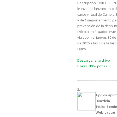
Descripción:
UNICEF – Ec
le invita al lanzamiento d
curso virtual de Cambio S
y de Comportamiento par
prevención de la desnutr
crónica en Ecuador, este
vía zoom el jueves 30 de 
de 2026 a las 4 de la tar
Quito.
Descargar el archivo
figess_N067.pdf >>
2.-
Tipo de Aport
Noticia
Título:
Semin
Web:Lactan