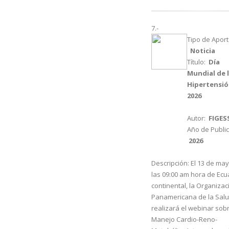
7.-
Tipo de Aport
Noticia
Título:
Día
Mundial de 
Hipertensi
2026
Autor:
FIGES
Año de Public
2026
Descripción:
El 13 de may
las 09:00 am hora de Ec
continental, la Organizac
Panamericana de la Sal
realizará el webinar sobr
Manejo Cardio-Reno-