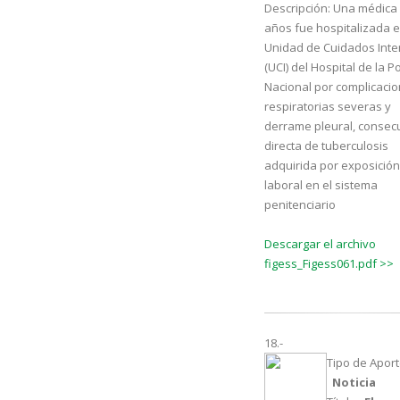
Descripción:
Una médica 
años fue hospitalizada e
Unidad de Cuidados Inte
(UCI) del Hospital de la Po
Nacional por complicaci
respiratorias severas y
derrame pleural, consec
directa de tuberculosis
adquirida por exposición
laboral en el sistema
penitenciario
Descargar el archivo
figess_Figess061.pdf >>
18.-
Tipo de Aport
Noticia