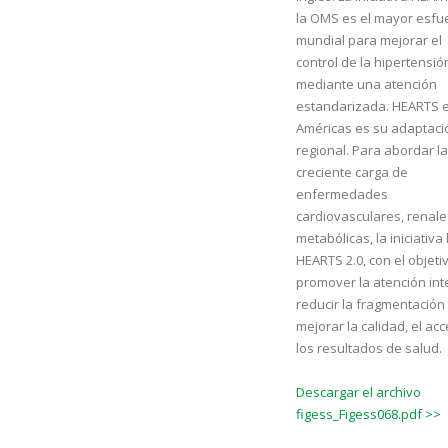
la OMS es el mayor esfu
mundial para mejorar el
control de la hipertensió
mediante una atención
estandarizada. HEARTS e
Américas es su adaptaci
regional. Para abordar la
creciente carga de
enfermedades
cardiovasculares, renale
metabólicas, la iniciativa
HEARTS 2.0, con el objeti
promover la atención inte
reducir la fragmentación
mejorar la calidad, el ac
los resultados de salud.
Descargar el archivo
figess_Figess068.pdf >>