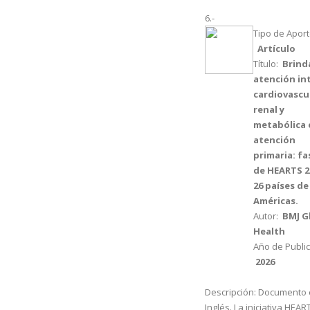
6.-
Tipo de Aport
Artículo
Título:
Brind
atención in
cardiovascu
renal y
metabólica 
atención
primaria: fas
de HEARTS 2
26 países de
Américas.
Autor:
BMJ G
Health
Año de Public
2026
Descripción:
Documento 
Inglés. La iniciativa HEAR