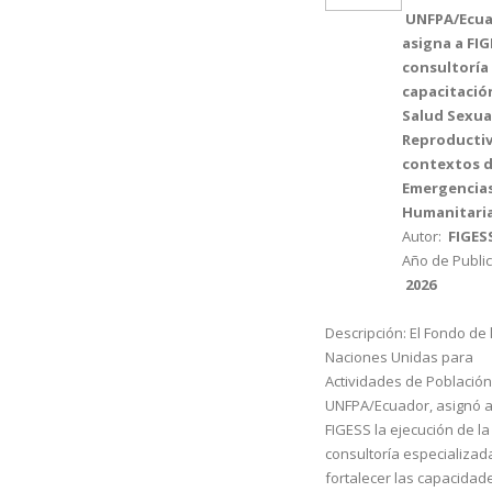
UNFPA/Ecu
asigna a FI
consultoría
capacitació
Salud Sexua
Reproductiv
contextos 
Emergencia
Humanitari
Autor:
FIGES
Año de Public
2026
Descripción:
El Fondo de 
Naciones Unidas para
Actividades de Población
UNFPA/Ecuador, asignó 
FIGESS la ejecución de la
consultoría especializad
fortalecer las capacidad