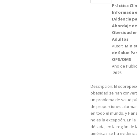
Práctica Clí
Informada e
Evidencia pa
Abordaje de
Obesidad e
Adultos
Autor:
Minis
de Salud Pa
OPS/OMS
Año de Public
2025
Descripción:
El sobrepeso
obesidad se han convert
un problema de salud pú
de proporciones alarma
en todo el mundo, y Pa
no es la excepción. En la
década, en la región de l
américas se ha evidenci