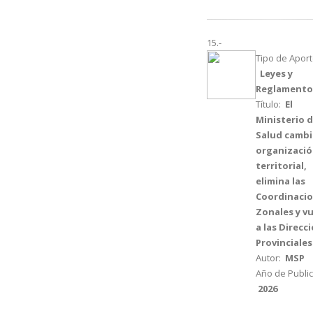
15.-
Tipo de Aport
Leyes y
Reglamento
Título:
El
Ministerio 
Salud cambi
organizaci
territorial,
elimina las
Coordinaci
Zonales y v
a las Direcc
Provinciales
Autor:
MSP
Año de Public
2026