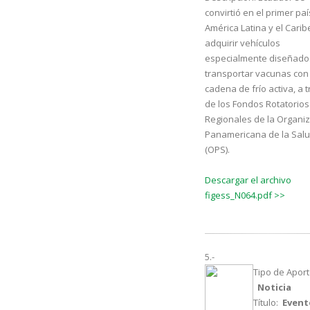
convirtió en el primer pa
América Latina y el Carib
adquirir vehículos
especialmente diseñado
transportar vacunas con
cadena de frío activa, a 
de los Fondos Rotatorios
Regionales de la Organi
Panamericana de la Sal
(OPS).
Descargar el archivo
figess_N064.pdf >>
5.-
Tipo de Aport
Noticia
Título:
Event