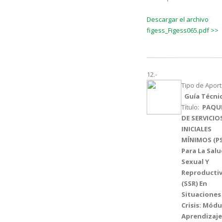
Descargar el archivo
figess_Figess065.pdf >>
12.-
Tipo de Aport
Guía Técni
Título:
PAQU
DE SERVICIO
INICIALES
MÍNIMOS (P
Para La Sal
Sexual Y
Reproducti
(SSR) En
Situaciones
Crisis: Módu
Aprendizaje