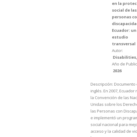
en la prote
social de las
personas c
discapacida
Ecuador: un
estudio
transversal
Autor:
Disabilities
Año de Public
2026
Descripción:
Documento 
inglés. En 2007, Ecuador r
la Convención de las Na
Unidas sobre los Derech
las Personas con Discap
e implementó un progra
social nacional para mejo
acceso y la calidad de vi