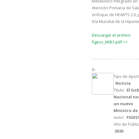
Metabólico Integrado en 
Atención Primaria de Salu
enfoque de HEARTS 2.0, p
Día Mundial de la Hipert
Descargar el archivo
figess_N061.pdf >>
8.-
Tipo de Aport
Noticia
Título:
El Go
Nacional n
un nuevo
Ministro de
Autor:
FIGES
Año de Public
2026