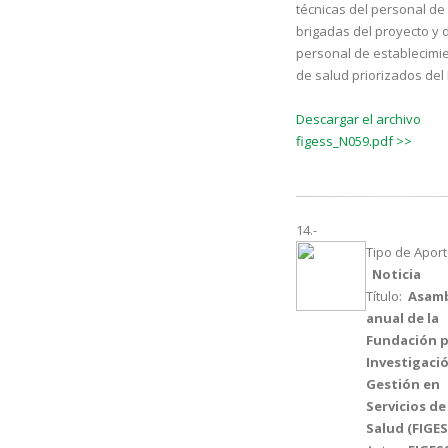
técnicas del personal de 
brigadas del proyecto y 
personal de establecimi
de salud priorizados del
Descargar el archivo
figess_N059.pdf >>
14.-
Tipo de Aport
Noticia
Título:
Asamb
anual de la
Fundación p
Investigació
Gestión en
Servicios de
Salud (FIGES