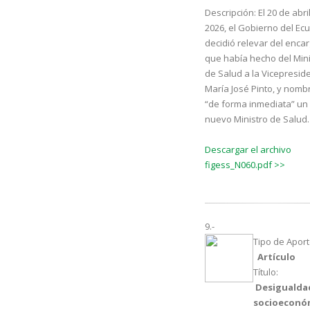
Descripción:
El 20 de abri
2026, el Gobierno del Ec
decidió relevar del enca
que había hecho del Mini
de Salud a la Vicepresid
María José Pinto, y nomb
“de forma inmediata” un
nuevo Ministro de Salud.
Descargar el archivo
figess_N060.pdf >>
9.-
Tipo de Aport
Artículo
Título:
Desigualda
socioeconó