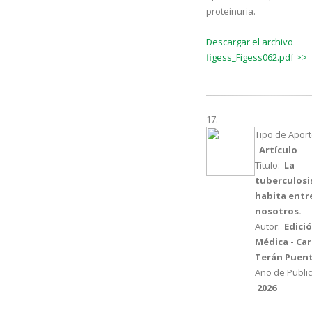
proteinuria.
Descargar el archivo
figess_Figess062.pdf >>
17.-
Tipo de Aport
Artículo
Título:
La
tuberculosi
habita entr
nosotros.
Autor:
Edici
Médica - Car
Terán Puen
Año de Public
2026