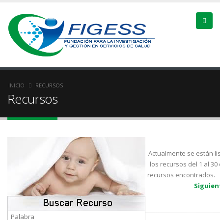
INICIO
RECURSOS
Recursos
Actualmente se están li
los recursos del 1 al 30
recursos encontr
Siguie
Palabra