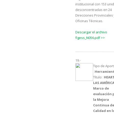
institucional con 153 un
desconcentradas en 24
Direcciones Provinciales 
Oficinas Técnicas.
Descargar el archivo
figess_N056.pdf >>
19.-
Tipo de Aport
Herramien
Título:
HEART
LAS AMÉRICA
Marco de
evaluación 
la Mejora
Continua de
Calidad en l