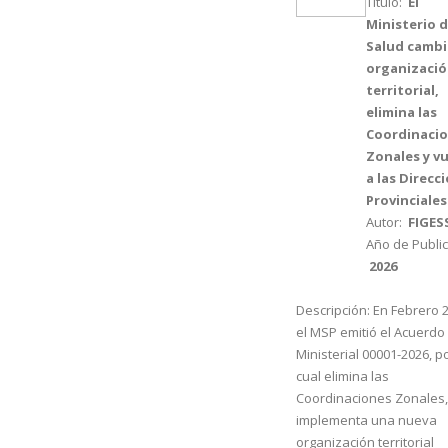
Título:
El
Ministerio 
Salud cambi
organizaci
territorial,
elimina las
Coordinaci
Zonales y v
a las Direcc
Provinciales
Autor:
FIGES
Año de Public
2026
Descripción:
En Febrero 2
el MSP emitió el Acuerdo
Ministerial 00001-2026, po
cual elimina las
Coordinaciones Zonales,
implementa una nueva
organización territorial