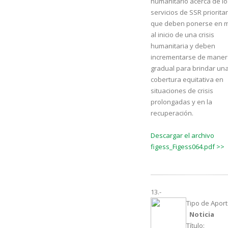
humanitario acerca de lo
servicios de SSR priorita
que deben ponerse en 
al inicio de una crisis
humanitaria y deben
incrementarse de mane
gradual para brindar un
cobertura equitativa en
situaciones de crisis
prolongadas y en la
recuperación.
Descargar el archivo
figess_Figess064.pdf >>
13.-
Tipo de Aport
Noticia
Título: