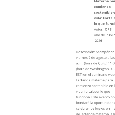
Materna pa
comienzo
sostenible e
vida: Fortal
lo que func
Autor:
OPS
Año de Public
2026
Descripción:
Acompáñeno
viernes 7 de agosto a las
a. m. (hora de Quito) 11:0
(hora de Washington D. C
EST) en el seminario web
Lactancia materna para 
comienzo sostenible en 
vida: fortalecer lo que
funciona. Este evento on
brindará la oportunidad
celebrar los logros en ma
de lactancia materna, as