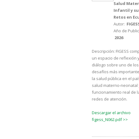
Salud Mate
Infantil y su
Retos en Ec
Autor:
FIGES
Año de Public
2026
Descripción:
FIGESS comp
un espacio de reflexión 
diálogo sobre uno de los
desafíos más important
la salud pública en el país
salud materno-neonatal 
funcionamiento real de l
redes de atención.
Descargar el archivo
figess_N062.pdf >>