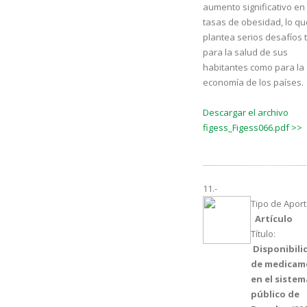
aumento significativo en 
tasas de obesidad, lo qu
plantea serios desafíos 
para la salud de sus
habitantes como para la
economía de los países.
Descargar el archivo
figess_Figess066.pdf >>
11.-
Tipo de Aport
Artículo
Título:
Disponibili
de medicam
en el sistem
público de