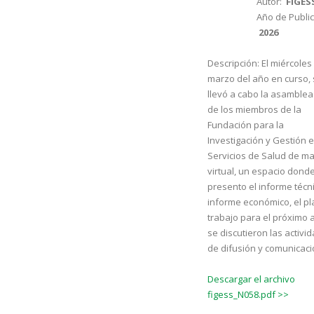
Autor:
FIGES
Año de Public
2026
Descripción:
El miércoles
marzo del año en curso,
llevó a cabo la asamblea
de los miembros de la
Fundación para la
Investigación y Gestión 
Servicios de Salud de m
virtual, un espacio dond
presento el informe técni
informe económico, el pl
trabajo para el próximo 
se discutieron las activi
de difusión y comunicac
Descargar el archivo
figess_N058.pdf >>