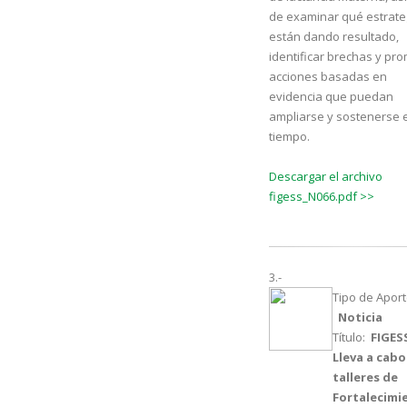
de examinar qué estrate
están dando resultado,
identificar brechas y pr
acciones basadas en
evidencia que puedan
ampliarse y sostenerse e
tiempo.
Descargar el archivo
figess_N066.pdf >>
3.-
Tipo de Aport
Noticia
Título:
FIGES
Lleva a cabo
talleres de
Fortalecimi