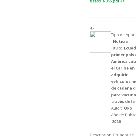
figess_N065.pdf >>
4.-
Tipo de Aport
Noticia
Título:
Ecuad
primer país
América Lat
el Caribe en
adquirir
vehículos m
de cadena d
para vacuna
través de la
Autor:
OPS
Año de Public
2026
Descripción:
Ecuador se