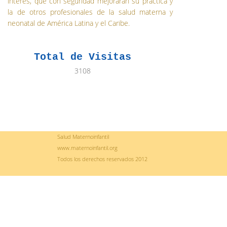
interés, que con seguridad mejorarán su práctica y
la de otros profesionales de la salud materna y
neonatal de América Latina y el Caribe.
Total de Visitas
3108
Salud Maternoinfantil
www.maternoinfantil.org
Todos los derechos reservados 2012